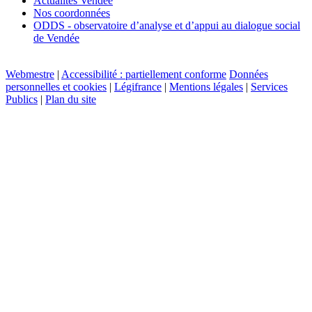
Actualités Vendée
Nos coordonnées
ODDS - observatoire d’analyse et d’appui au dialogue social
de Vendée
Webmestre
|
Accessibilité : partiellement conforme
Données
personnelles et cookies
|
Légifrance
|
Mentions légales
|
Services
Publics
|
Plan du site