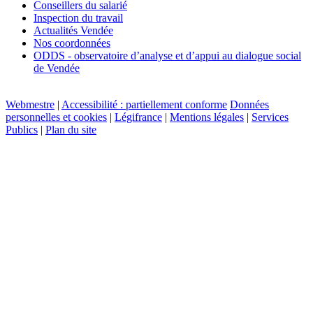
Conseillers du salarié
Inspection du travail
Actualités Vendée
Nos coordonnées
ODDS - observatoire d’analyse et d’appui au dialogue social
de Vendée
Webmestre
|
Accessibilité : partiellement conforme
Données
personnelles et cookies
|
Légifrance
|
Mentions légales
|
Services
Publics
|
Plan du site