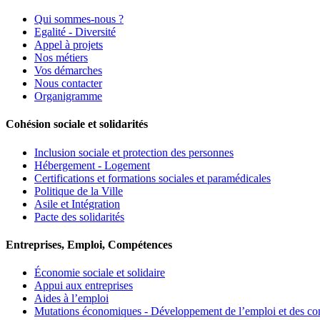
Qui sommes-nous ?
Egalité - Diversité
Appel à projets
Nos métiers
Vos démarches
Nous contacter
Organigramme
Cohésion sociale et solidarités
Inclusion sociale et protection des personnes
Hébergement - Logement
Certifications et formations sociales et paramédicales
Politique de la Ville
Asile et Intégration
Pacte des solidarités
Entreprises, Emploi, Compétences
Économie sociale et solidaire
Appui aux entreprises
Aides à l’emploi
Mutations économiques - Développement de l’emploi et des c