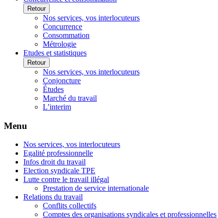
Retour
Nos services, vos interlocuteurs
Concurrence
Consommation
Métrologie
Etudes et statistiques
Retour
Nos services, vos interlocuteurs
Conjoncture
Études
Marché du travail
L’interim
Menu
Nos services, vos interlocuteurs
Egalité professionnelle
Infos droit du travail
Election syndicale TPE
Lutte contre le travail illégal
Prestation de service internationale
Relations du travail
Conflits collectifs
Comptes des organisations syndicales et professionnelles