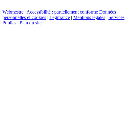
Webmestre
|
Accessibilité : partiellement conforme
Données
personnelles et cookies
|
Légifrance
|
Mentions légales
|
Services
Publics
|
Plan du site