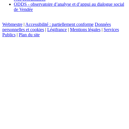
ODDS - observatoire d’analyse et d’appui au dialogue social
de Vendée
Webmestre
|
Accessibilité : partiellement conforme
Données
personnelles et cookies
|
Légifrance
|
Mentions légales
|
Services
Publics
|
Plan du site