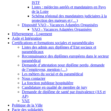
ISTF
Listes : médecins agréés et mandataires en Pays
de la Loire
Schéma régional des mandataires judiciaires à la
protection des majeurs et (…)
Dispositif VAO - Vacances Adaptées Organisées
VAO - Vacances Adaptées Organisées
Hébergement - Logement
Asile et Intégration
Certifications et formations sociales et paramédicales
Listes des admis aux diplômes d’Etat sociaux et
paramédicaux
Reconnaissance des diplômes européens dans le secteur
paramédical
Demande d’attestation pour diplôme perdu, demande
de l’employeur, mention (…)
Les métiers du social et du paramédical
Nous contacter
La fonction publique hospitalière
Candidature en qualité de membre de jury
Demande de diplôme de santé par équivalence (AS et
AP)
VAE
Politique de la Ville
Pacte des solidarités