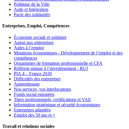
Politique de la Ville
Asile et Intégration
Pacte des solidarités
Entreprises, Emploi, Compétences
Économie sociale et solidaire
Appui aux entreprises
Aides à l’emploi
Mutations économiques - Développement de l’emploi et des
compétences
Organismes de formation professionnelle et CFA
Référent unique à l’investissement - RUI
PIA 4 – France 2030
Difficultés des entreprises
Apprentissage
Nos services, vos interlocuteurs
Fonds social européen
Titres professionnels, certifications et VAE
Information stratégique et sécurité économiques
Entreprises adaptées
Emploi des 50 ans et +
Travail et relations sociales