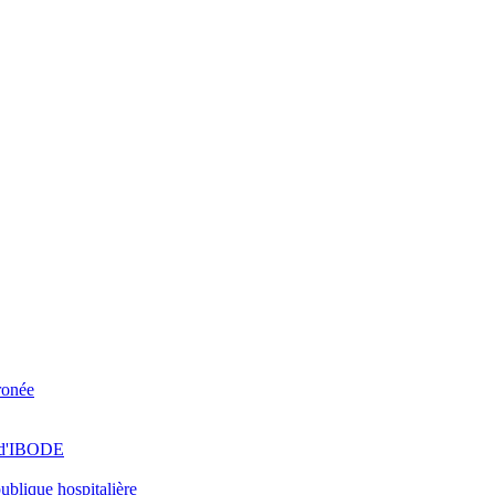
rronée
és d'IBODE
ublique hospitalière