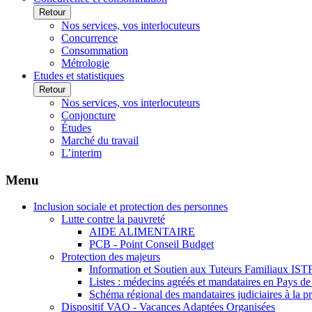
Retour
Nos services, vos interlocuteurs
Concurrence
Consommation
Métrologie
Etudes et statistiques
Retour
Nos services, vos interlocuteurs
Conjoncture
Études
Marché du travail
L’interim
Menu
Inclusion sociale et protection des personnes
Lutte contre la pauvreté
AIDE ALIMENTAIRE
PCB - Point Conseil Budget
Protection des majeurs
Information et Soutien aux Tuteurs Familiaux IST
Listes : médecins agréés et mandataires en Pays de
Schéma régional des mandataires judiciaires à la p
Dispositif VAO - Vacances Adaptées Organisées