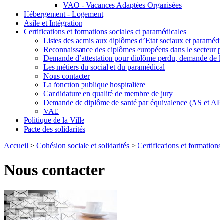
VAO - Vacances Adaptées Organisées
Hébergement - Logement
Asile et Intégration
Certifications et formations sociales et paramédicales
Listes des admis aux diplômes d’Etat sociaux et paraméd
Reconnaissance des diplômes européens dans le secteur 
Demande d’attestation pour diplôme perdu, demande de 
Les métiers du social et du paramédical
Nous contacter
La fonction publique hospitalière
Candidature en qualité de membre de jury
Demande de diplôme de santé par équivalence (AS et A
VAE
Politique de la Ville
Pacte des solidarités
Accueil
>
Cohésion sociale et solidarités
>
Certifications et formation
Nous contacter