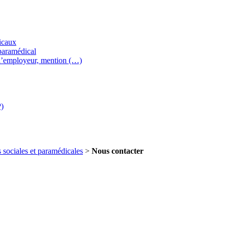
icaux
paramédical
l’employeur, mention (…)
P)
s sociales et paramédicales
>
Nous contacter