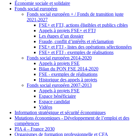
Économie sociale et solidaire
Fonds social européen
Fonds social européen + / Fonds de transition juste
2021-2027
FSE+ et FTJ, actions éligibles et publics cibles
Appels à projets FSE+ et FTJ
Les étapes d’un dossier
Fraude, conflit d’intérêts et réclamation
FSE+ et FTJ - listes des opérations sélectionnées
FSE+ et FTJ - exemples de réalisations
Fonds social européen 2014-2020
Appels à projets FSE
Bilan du PON FSE 2014-2020
FSE - exemples de réalisations
Historique des appels à projets
Fonds social européen 2007-2013
Appels à projets FSE
Espace bénéficiaire
Espace candidat
Vidéos
Information stratégique et sécurité économiques
Mutations économiques - Développement de l’emploi et des
compétences
PIA 4 – France 2030
Organismes de formation professionnelle et CFA