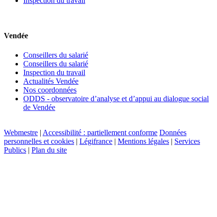
Inspection du travail
Vendée
Conseillers du salarié
Conseillers du salarié
Inspection du travail
Actualités Vendée
Nos coordonnées
ODDS - observatoire d’analyse et d’appui au dialogue social
de Vendée
Webmestre
|
Accessibilité : partiellement conforme
Données
personnelles et cookies
|
Légifrance
|
Mentions légales
|
Services
Publics
|
Plan du site