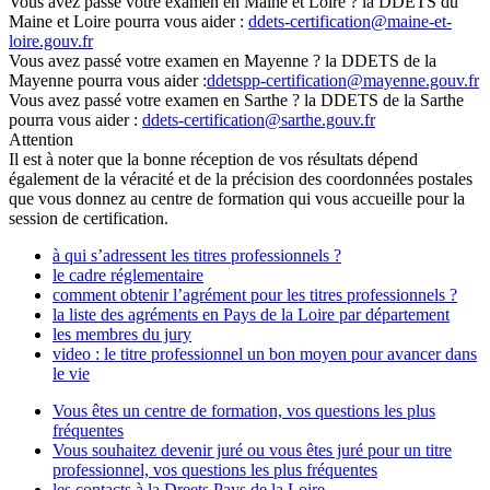
Vous avez passé votre examen en Maine et Loire ? la DDETS du
Maine et Loire pourra vous aider :
ddets-certification@maine-et-
loire.gouv.fr
Vous avez passé votre examen en Mayenne ? la DDETS de la
Mayenne pourra vous aider :
ddetspp-certification@mayenne.gouv.fr
Vous avez passé votre examen en Sarthe ? la DDETS de la Sarthe
pourra vous aider :
ddets-certification@sarthe.gouv.fr
Attention
Il est à noter que la bonne réception de vos résultats dépend
également de la véracité et de la précision des coordonnées postales
que vous donnez au centre de formation qui vous accueille pour la
session de certification.
à qui s’adressent les titres professionnels ?
le cadre réglementaire
comment obtenir l’agrément pour les titres professionnels ?
la liste des agréments en Pays de la Loire par département
les membres du jury
video : le titre professionnel un bon moyen pour avancer dans
le vie
Vous êtes un centre de formation, vos questions les plus
fréquentes
Vous souhaitez devenir juré ou vous êtes juré pour un titre
professionnel, vos questions les plus fréquentes
les contacts à la Dreets Pays de la Loire