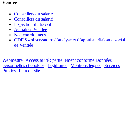
Vendée
Conseillers du salarié
Conseillers du salarié
Inspection du travail
Actualités Vendée
Nos coordonnées
ODDS - observatoire d’analyse et d’appui au dialogue social
de Vendée
Webmestre
|
Accessibilité : partiellement conforme
Données
personnelles et cookies
|
Légifrance
|
Mentions légales
|
Services
Publics
|
Plan du site