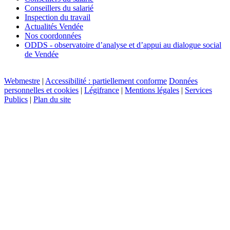
Conseillers du salarié
Inspection du travail
Actualités Vendée
Nos coordonnées
ODDS - observatoire d’analyse et d’appui au dialogue social
de Vendée
Webmestre
|
Accessibilité : partiellement conforme
Données
personnelles et cookies
|
Légifrance
|
Mentions légales
|
Services
Publics
|
Plan du site