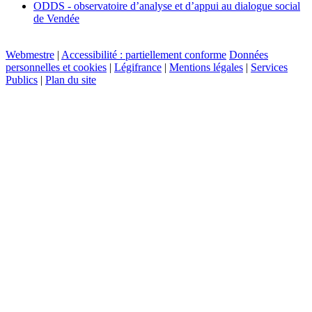
ODDS - observatoire d’analyse et d’appui au dialogue social
de Vendée
Webmestre
|
Accessibilité : partiellement conforme
Données
personnelles et cookies
|
Légifrance
|
Mentions légales
|
Services
Publics
|
Plan du site