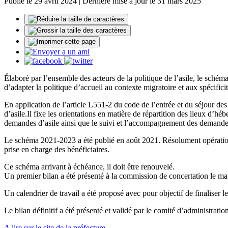
Publié le 29 avril 2024 | Dernière mise à jour le 31 mars 2025
Élaboré par l’ensemble des acteurs de la politique de l’asile, le sché
d’adapter la politique d’accueil au contexte migratoire et aux spécificité
En application de l’article L551-2 du code de l’entrée et du séjour d
d’asile.Il fixe les orientations en matière de répartition des lieux d’hé
demandes d’asile ainsi que le suivi et l’accompagnement des demandeurs 
Le schéma 2021-2023 a été publié en août 2021. Résolument opérationnel,
prise en charge des bénéficiaires.
Ce schéma arrivant à échéance, il doit être renouvelé.
Un premier bilan a été présenté à la commission de concertation le ma
Un calendrier de travail a été proposé avec pour objectif de finalise
Le bilan définitif a été présenté et validé par le comité d’administrati
A lire sur le site de la préfecture