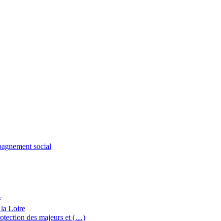
mpagnement social
F
 la Loire
rotection des majeurs et (…)