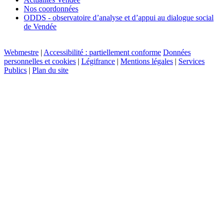
Nos coordonnées
ODDS - observatoire d’analyse et d’appui au dialogue social
de Vendée
Webmestre
|
Accessibilité : partiellement conforme
Données
personnelles et cookies
|
Légifrance
|
Mentions légales
|
Services
Publics
|
Plan du site