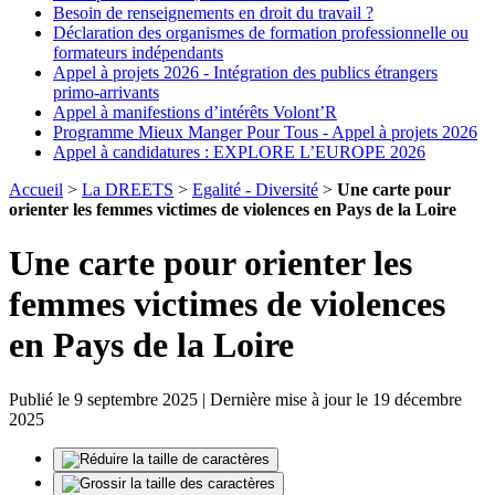
Besoin de renseignements en droit du travail ?
Déclaration des organismes de formation professionnelle ou
formateurs indépendants
Appel à projets 2026 - Intégration des publics étrangers
primo-arrivants
Appel à manifestions d’intérêts Volont’R
Programme Mieux Manger Pour Tous - Appel à projets 2026
Appel à candidatures : EXPLORE L’EUROPE 2026
Accueil
>
La DREETS
>
Egalité - Diversité
>
Une carte pour
orienter les femmes victimes de violences en Pays de la Loire
Une carte pour orienter les
femmes victimes de violences
en Pays de la Loire
Publié le 9 septembre 2025 | Dernière mise à jour le 19 décembre
2025