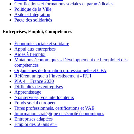
Certifications et formations sociales et paramédicales
Politique de la Ville
Asile et Intégration
Pacte des solidarités
Entreprises, Emploi, Compétences
Économie sociale et solidaire
Appui aux entreprises
Aides à l’emploi
Mutations économiques - Développement de l’emploi et des
compétences
Organismes de formation professionnelle et CFA
Référent unique à l’investissement - RUI
PIA 4 – France 2030
Difficultés des entreprises
Apprentissage
Nos services, vos interlocuteurs
Fonds social européen
Titres professionnels, certifications et VAE
Information stratégique et sécurité économiques
Entreprises adaptées
Emploi des 50 ans et +