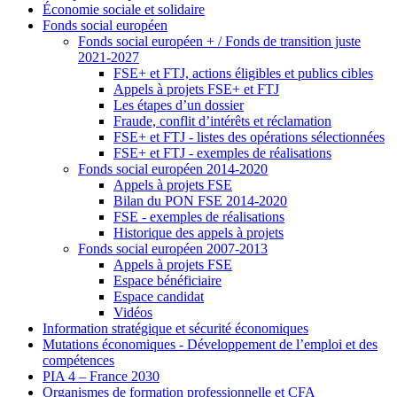
Économie sociale et solidaire
Fonds social européen
Fonds social européen + / Fonds de transition juste
2021-2027
FSE+ et FTJ, actions éligibles et publics cibles
Appels à projets FSE+ et FTJ
Les étapes d’un dossier
Fraude, conflit d’intérêts et réclamation
FSE+ et FTJ - listes des opérations sélectionnées
FSE+ et FTJ - exemples de réalisations
Fonds social européen 2014-2020
Appels à projets FSE
Bilan du PON FSE 2014-2020
FSE - exemples de réalisations
Historique des appels à projets
Fonds social européen 2007-2013
Appels à projets FSE
Espace bénéficiaire
Espace candidat
Vidéos
Information stratégique et sécurité économiques
Mutations économiques - Développement de l’emploi et des
compétences
PIA 4 – France 2030
Organismes de formation professionnelle et CFA