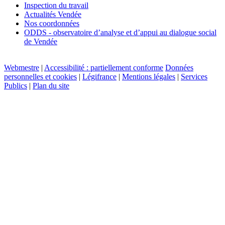
Inspection du travail
Actualités Vendée
Nos coordonnées
ODDS - observatoire d’analyse et d’appui au dialogue social
de Vendée
Webmestre
|
Accessibilité : partiellement conforme
Données
personnelles et cookies
|
Légifrance
|
Mentions légales
|
Services
Publics
|
Plan du site