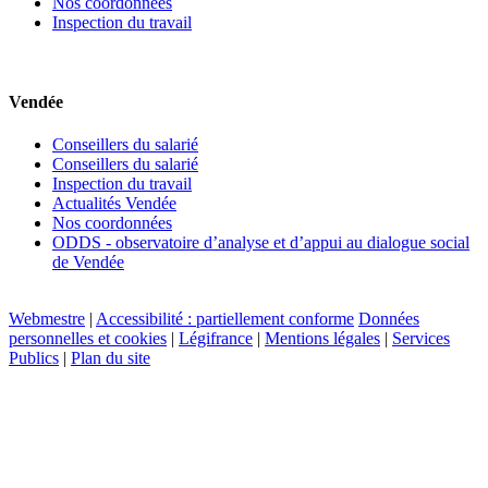
Nos coordonnées
Inspection du travail
Vendée
Conseillers du salarié
Conseillers du salarié
Inspection du travail
Actualités Vendée
Nos coordonnées
ODDS - observatoire d’analyse et d’appui au dialogue social
de Vendée
Webmestre
|
Accessibilité : partiellement conforme
Données
personnelles et cookies
|
Légifrance
|
Mentions légales
|
Services
Publics
|
Plan du site