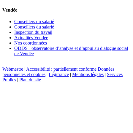
Vendée
Conseillers du salarié
Conseillers du salarié
Inspection du travail
Actualités Vendée
Nos coordonnées
ODDS - observatoire d’analyse et d’appui au dialogue social
de Vendée
Webmestre
|
Accessibilité : partiellement conforme
Données
personnelles et cookies
|
Légifrance
|
Mentions légales
|
Services
Publics
|
Plan du site