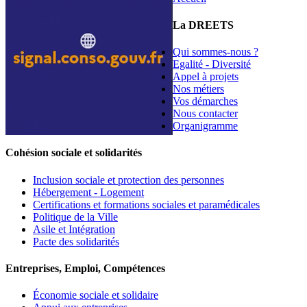
La DREETS
Qui sommes-nous ?
Egalité - Diversité
Appel à projets
Nos métiers
Vos démarches
Nous contacter
Organigramme
Cohésion sociale et solidarités
Inclusion sociale et protection des personnes
Hébergement - Logement
Certifications et formations sociales et paramédicales
Politique de la Ville
Asile et Intégration
Pacte des solidarités
Entreprises, Emploi, Compétences
Économie sociale et solidaire