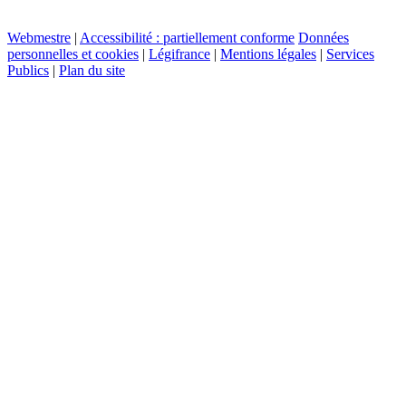
Webmestre
|
Accessibilité : partiellement conforme
Données
personnelles et cookies
|
Légifrance
|
Mentions légales
|
Services
Publics
|
Plan du site